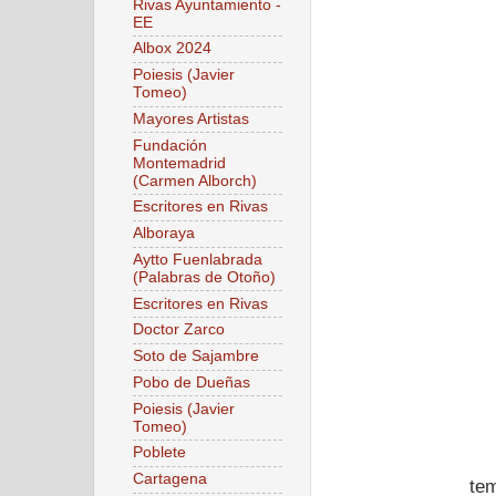
Rivas Ayuntamiento -
EE
Albox 2024
Poiesis (Javier
Tomeo)
Mayores Artistas
Fundación
Montemadrid
(Carmen Alborch)
Escritores en Rivas
Alboraya
Aytto Fuenlabrada
(Palabras de Otoño)
Escritores en Rivas
Doctor Zarco
Soto de Sajambre
Pobo de Dueñas
Poiesis (Javier
Tomeo)
Poblete
Cartagena
tem