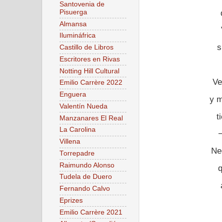
Santovenia de
Pisuerga
Almansa
Ilumináfrica
s
Castillo de Libros
Escritores en Rivas
Notting Hill Cultural
Ve
Emilio Carrère 2022
Enguera
y m
Valentín Nueda
t
Manzanares El Real
La Carolina
Villena
Ne
Torrepadre
Raimundo Alonso
Tudela de Duero
Fernando Calvo
Eprizes
Emilio Carrère 2021