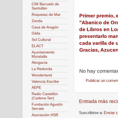
CIM Barruelo de
Santullán
Roquetas de Mar
Primer premio, e
Zenda
"Abanico de Oro
Casa de Aragón
de Libros en Lo
Gilda
presentarlo man
Sol Cultural
cada varilla de 
ELACT
Gracias, Azuce
Ayuntamiento
Moratalla
Abogacía
La Redonda
No hay comentar
Wonderland
Publicar un comen
Valencia Escribe
AEPE
Radio Castellón
(Cadena Ser)
Entrada más reci
Fundación Agustín
Serrate
Suscribirse a:
Enviar 
Asociación HSR