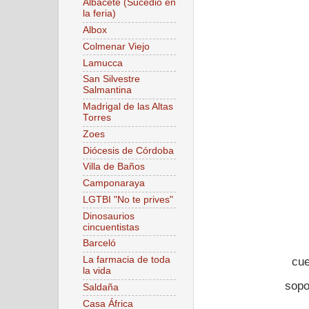
Albacete (Sucedió en
la feria)
Albox
Colmenar Viejo
Lamucca
San Silvestre
Salmantina
Madrigal de las Altas
Torres
Zoes
Diócesis de Córdoba
Villa de Baños
Camponaraya
LGTBI "No te prives"
Dinosaurios
cincuentistas
Barceló
La farmacia de toda
cue
la vida
sopo
Saldaña
Casa África