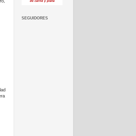
ro,
SEGUIDORES
dad
era