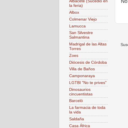
No
Albacete (Sucedió en
la feria)
Albox
Colmenar Viejo
Lamucca
San Silvestre
Salmantina
Madrigal de las Altas
Susc
Torres
Zoes
Diócesis de Córdoba
Villa de Baños
Camponaraya
LGTBI "No te prives"
Dinosaurios
cincuentistas
Barceló
La farmacia de toda
la vida
Saldaña
Casa África