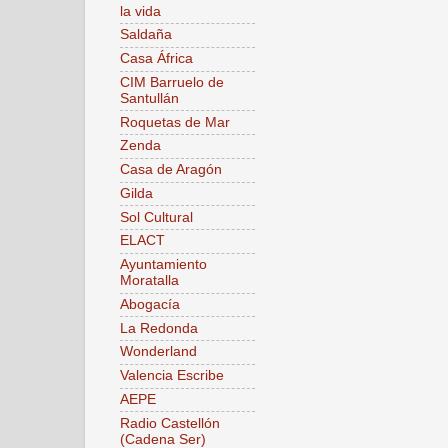
la vida
Saldaña
Casa África
CIM Barruelo de
Santullán
Roquetas de Mar
Zenda
Casa de Aragón
Gilda
Sol Cultural
ELACT
Ayuntamiento
Moratalla
Abogacía
La Redonda
Wonderland
Valencia Escribe
AEPE
Radio Castellón
(Cadena Ser)