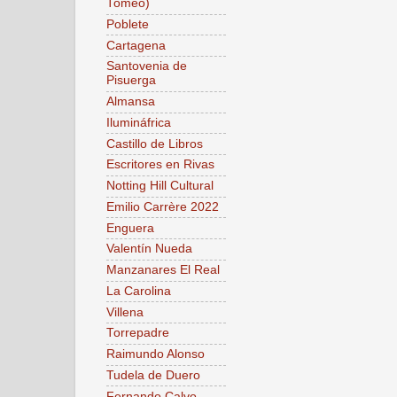
Tomeo)
Poblete
Cartagena
Santovenia de
Pisuerga
Almansa
Ilumináfrica
Castillo de Libros
Escritores en Rivas
Notting Hill Cultural
Emilio Carrère 2022
Enguera
Valentín Nueda
Manzanares El Real
La Carolina
Villena
Torrepadre
Raimundo Alonso
Tudela de Duero
Fernando Calvo