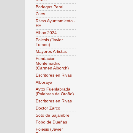
Bodegas Peral
Zoes
Rivas Ayuntamiento -
EE
Albox 2024
Poiesis (Javier
Tomeo)
Mayores Artistas
Fundación
Montemadrid
(Carmen Alborch)
Escritores en Rivas
Alboraya
Aytto Fuenlabrada
(Palabras de Otoño)
Escritores en Rivas
Doctor Zarco
Soto de Sajambre
Pobo de Dueñas
Poiesis (Javier