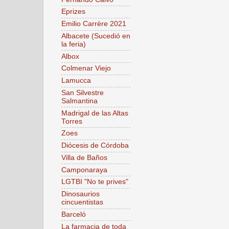
Eprizes
Emilio Carrère 2021
Albacete (Sucedió en
la feria)
Albox
Colmenar Viejo
Lamucca
San Silvestre
Salmantina
Madrigal de las Altas
Torres
Zoes
Diócesis de Córdoba
Villa de Baños
Camponaraya
LGTBI "No te prives"
Dinosaurios
cincuentistas
Barceló
La farmacia de toda