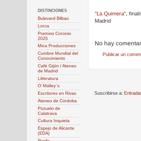
DISTINCIONES
"La Quimera"
, fina
Bulevard Bilbao
Madrid
Lorca
Premios Coronio
2025
No hay comentar
Mica Producciones
Cumbre Mundial del
Publicar un comen
Conocimiento
Café Gijón / Ateneo
de Madrid
Litteratura
O´Malley´s
Suscribirse a:
Entrada
Escritores en Rivas
Ateneo de Córdoba
Pozuelo de
Calatrava
Cultura Inquieta
Espejo de Alicante
(EDA)
Renfe