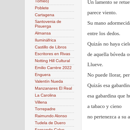
Tomeo)
Un lamento se retue
Poblete
parece viento.
Cartagena
Santovenia de
Su mano adormecid
Pisuerga
entre los dedos.
Almansa
Ilumináfrica
Quizás no haya cielo
Castillo de Libros
de aquella bóveda o
Escritores en Rivas
Notting Hill Cultural
Llueve.
Emilio Carrère 2022
No puede llorar, per
Enguera
Valentín Nueda
Quizás esa gabardina
Manzanares El Real
esa gabardina que h
La Carolina
Villena
a tabaco y cieno
Torrepadre
no pertenezca a su 
Raimundo Alonso
Tudela de Duero
Fernando Calvo