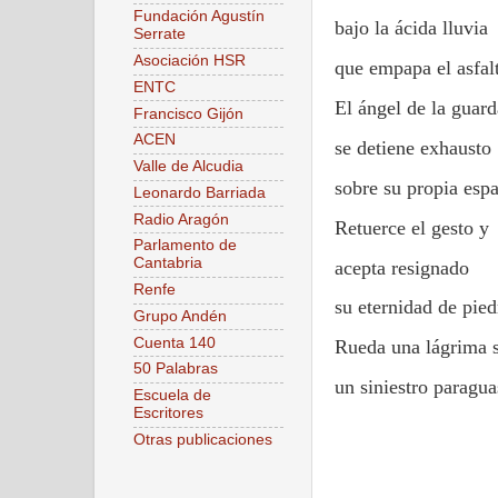
Fundación Agustín
bajo la ácida lluvia
Serrate
Asociación HSR
que empapa el asfal
ENTC
El ángel de la guard
Francisco Gijón
ACEN
se detiene exhausto
Valle de Alcudia
sobre su propia espa
Leonardo Barriada
Radio Aragón
Retuerce el gesto y
Parlamento de
Cantabria
acepta resignado
Renfe
su eternidad de pied
Grupo Andén
Cuenta 140
Rueda una lágrima 
50 Palabras
un siniestro paragua
Escuela de
Escritores
Otras publicaciones