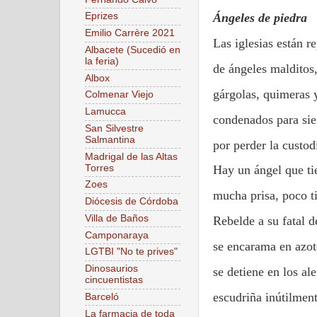
Eprizes
Ángeles de piedra
Emilio Carrère 2021
Las iglesias están re
Albacete (Sucedió en
la feria)
de ángeles malditos
Albox
gárgolas, quimeras y
Colmenar Viejo
Lamucca
condenados para si
San Silvestre
Salmantina
por perder la custod
Madrigal de las Altas
Torres
Hay un ángel que tie
Zoes
mucha prisa, poco t
Diócesis de Córdoba
Villa de Baños
Rebelde a su fatal d
Camponaraya
se encarama en azot
LGTBI "No te prives"
Dinosaurios
se detiene en los ale
cincuentistas
escudriña inútilmen
Barceló
La farmacia de toda