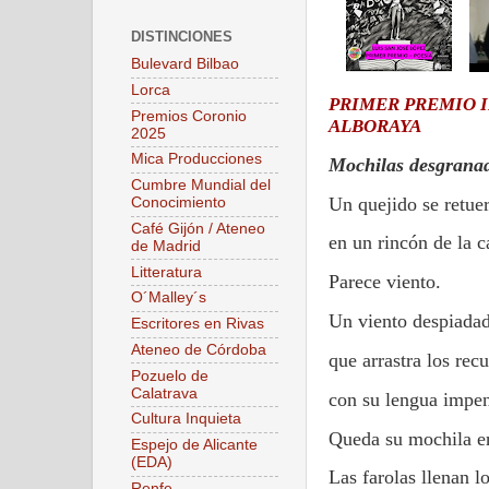
DISTINCIONES
Bulevard Bilbao
Lorca
PRIMER PREMIO I
Premios Coronio
ALBORAYA
2025
Mica Producciones
Mochilas desgrana
Cumbre Mundial del
Un quejido se retue
Conocimiento
Café Gijón / Ateneo
en un rincón de la ca
de Madrid
Litteratura
Parece viento.
O´Malley´s
Un viento despiadad
Escritores en Rivas
Ateneo de Córdoba
que arrastra los rec
Pozuelo de
Calatrava
con su lengua impen
Cultura Inquieta
Queda su mochila en
Espejo de Alicante
(EDA)
Las farolas llenan l
Renfe