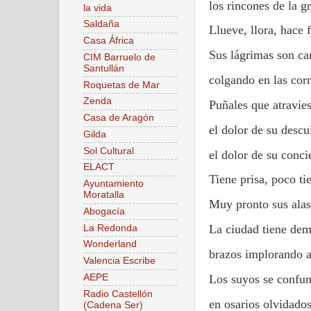
los rincones de la g
la vida
Saldaña
Llueve, llora, hace f
Casa África
Sus lágrimas son c
CIM Barruelo de
Santullán
colgando en las corn
Roquetas de Mar
Zenda
Puñales que atravie
Casa de Aragón
el dolor de su descu
Gilda
Sol Cultural
el dolor de su conci
ELACT
Tiene prisa, poco t
Ayuntamiento
Moratalla
Muy pronto sus alas
Abogacía
La ciudad tiene dem
La Redonda
Wonderland
brazos implorando 
Valencia Escribe
Los suyos se confu
AEPE
Radio Castellón
en osarios olvidado
(Cadena Ser)