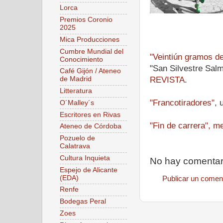
Lorca
Premios Coronio
2025
Mica Producciones
Cumbre Mundial del
"Veintiún gramos d
Conocimiento
"San Silvestre Salm
Café Gijón / Ateneo
REVISTA
.
de Madrid
Litteratura
"Francotiradores"
, 
O´Malley´s
Escritores en Rivas
"Fin de carrera", m
Ateneo de Córdoba
Pozuelo de
Calatrava
Cultura Inquieta
No hay comentar
Espejo de Alicante
(EDA)
Publicar un comen
Renfe
Bodegas Peral
Zoes