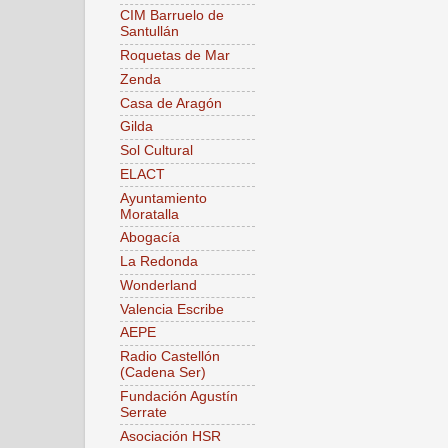
CIM Barruelo de
Santullán
Roquetas de Mar
Zenda
Casa de Aragón
Gilda
Sol Cultural
ELACT
Ayuntamiento
Moratalla
Abogacía
La Redonda
Wonderland
Valencia Escribe
AEPE
Radio Castellón
(Cadena Ser)
Fundación Agustín
Serrate
Asociación HSR