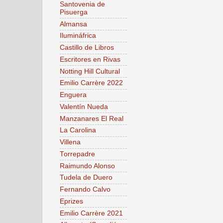
Santovenia de
Pisuerga
Almansa
Ilumináfrica
Castillo de Libros
Escritores en Rivas
Notting Hill Cultural
Emilio Carrère 2022
Enguera
Valentín Nueda
Manzanares El Real
La Carolina
Villena
Torrepadre
Raimundo Alonso
Tudela de Duero
Fernando Calvo
Eprizes
Emilio Carrère 2021