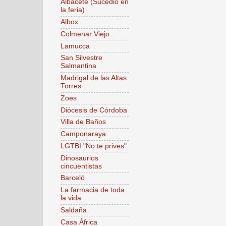
Albacete (Sucedió en
la feria)
Albox
Colmenar Viejo
Lamucca
San Silvestre
Salmantina
Madrigal de las Altas
Torres
Zoes
Diócesis de Córdoba
Villa de Baños
Camponaraya
LGTBI "No te prives"
Dinosaurios
cincuentistas
Barceló
La farmacia de toda
la vida
Saldaña
Casa África