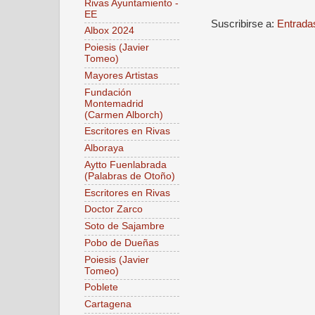
Rivas Ayuntamiento -
EE
Suscribirse a:
Entrada
Albox 2024
Poiesis (Javier
Tomeo)
Mayores Artistas
Fundación
Montemadrid
(Carmen Alborch)
Escritores en Rivas
Alboraya
Aytto Fuenlabrada
(Palabras de Otoño)
Escritores en Rivas
Doctor Zarco
Soto de Sajambre
Pobo de Dueñas
Poiesis (Javier
Tomeo)
Poblete
Cartagena