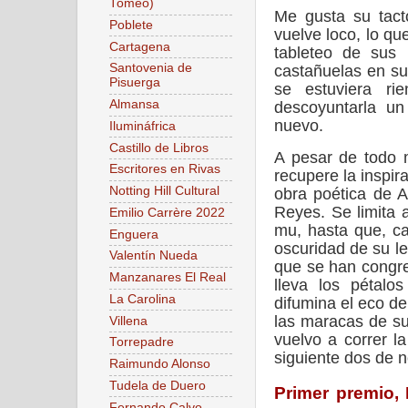
Tomeo)
Me gusta su tac
Poblete
vuelve loco, lo qu
Cartagena
tableteo de sus
Santovenia de
castañuelas en s
Pisuerga
se estuviera ri
Almansa
descoyuntarla u
nuevo.
Ilumináfrica
Castillo de Libros
A pesar de todo
Escritores en Rivas
recupere la inspir
Notting Hill Cultural
obra poética de 
Reyes. Se limita 
Emilio Carrère 2022
mu, hasta que, c
Enguera
oscuridad de su le
Valentín Nueda
que se han congre
Manzanares El Real
lleva los pétalo
La Carolina
difumina el eco de
las maracas de su
Villena
vuelvo a correr l
Torrepadre
siguiente dos de 
Raimundo Alonso
Tudela de Duero
Primer premio, 
Fernando Calvo