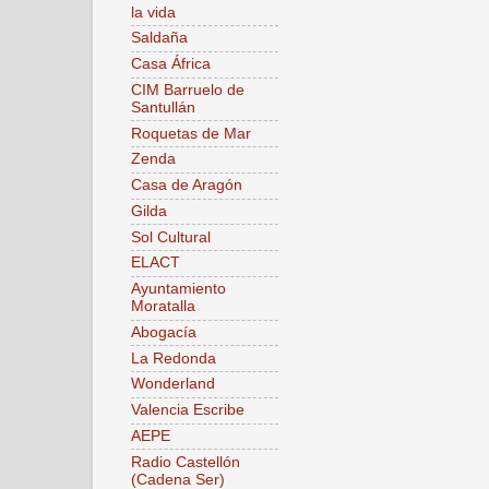
la vida
Saldaña
Casa África
CIM Barruelo de
Santullán
Roquetas de Mar
Zenda
Casa de Aragón
Gilda
Sol Cultural
ELACT
Ayuntamiento
Moratalla
Abogacía
La Redonda
Wonderland
Valencia Escribe
AEPE
Radio Castellón
(Cadena Ser)