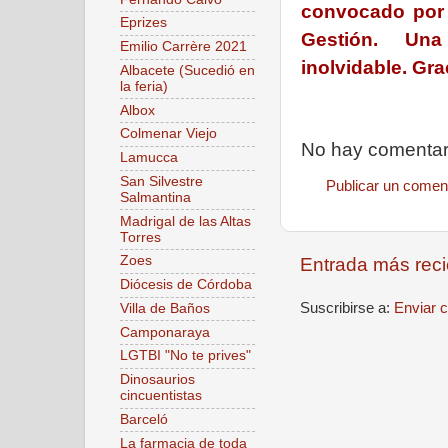
convocado por 
Eprizes
Gestión. Una
Emilio Carrère 2021
inolvidable. Gra
Albacete (Sucedió en
la feria)
Albox
Colmenar Viejo
No hay comentar
Lamucca
San Silvestre
Publicar un comen
Salmantina
Madrigal de las Altas
Torres
Zoes
Entrada más reci
Diócesis de Córdoba
Suscribirse a:
Enviar 
Villa de Baños
Camponaraya
LGTBI "No te prives"
Dinosaurios
cincuentistas
Barceló
La farmacia de toda