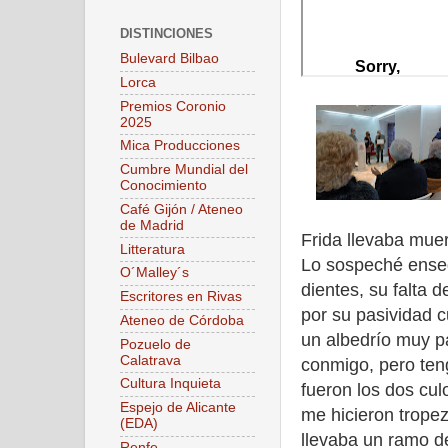
DISTINCIONES
Bulevard Bilbao
Lorca
Premios Coronio
2025
Mica Producciones
Cumbre Mundial del
Conocimiento
Café Gijón / Ateneo
de Madrid
Frida llevaba mue
Litteratura
Lo sospeché enseg
O´Malley´s
dientes, su falta d
Escritores en Rivas
por su pasividad 
Ateneo de Córdoba
un albedrío muy pa
Pozuelo de
Calatrava
conmigo, pero ten
Cultura Inquieta
fueron los dos cul
Espejo de Alicante
me hicieron tropez
(EDA)
llevaba un ramo de
Renfe