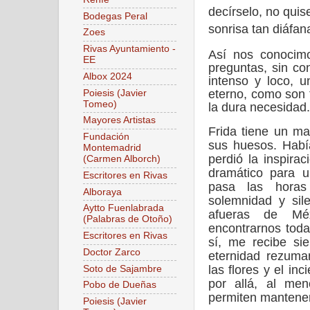
decírselo, no qui
Bodegas Peral
sonrisa tan diáfana
Zoes
Rivas Ayuntamiento -
Así nos conocimo
EE
preguntas, sin co
Albox 2024
intenso y loco, u
eterno, como son
Poiesis (Javier
Tomeo)
la dura necesidad.
Mayores Artistas
Frida tiene un m
Fundación
sus huesos. Habí
Montemadrid
perdió la inspirac
(Carmen Alborch)
dramático para u
Escritores en Rivas
pasa las horas
Alboraya
solemnidad y sile
Aytto Fuenlabrada
afueras de Mé
(Palabras de Otoño)
encontrarnos toda
Escritores en Rivas
sí, me recibe si
Doctor Zarco
eternidad rezum
las flores y el in
Soto de Sajambre
por allá, al me
Pobo de Dueñas
permiten mantener 
Poiesis (Javier