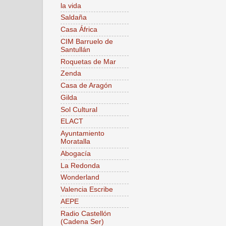
la vida
Saldaña
Casa África
CIM Barruelo de
Santullán
Roquetas de Mar
Zenda
Casa de Aragón
Gilda
Sol Cultural
ELACT
Ayuntamiento
Moratalla
Abogacía
La Redonda
Wonderland
Valencia Escribe
AEPE
Radio Castellón
(Cadena Ser)