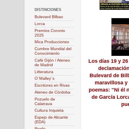
DISTINCIONES
Bulevard Bilbao
Lorca
Premios Coronio
2025
Mica Producciones
Cumbre Mundial del
Conocimiento
Café Gijón / Ateneo
Los días 19 y 26
de Madrid
declamación 
Litteratura
Bulevard de Bilb
O´Malley´s
maravillosa y
Escritores en Rivas
poemas: "Ni él 
Ateneo de Córdoba
de García Lorc
Pozuelo de
pue
Calatrava
Cultura Inquieta
Espejo de Alicante
(EDA)
Renfe