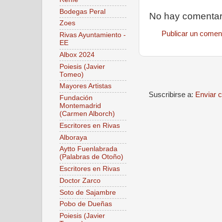
Bodegas Peral
No hay comentar
Zoes
Publicar un comen
Rivas Ayuntamiento -
EE
Albox 2024
Poiesis (Javier
Tomeo)
Mayores Artistas
Suscribirse a:
Enviar 
Fundación
Montemadrid
(Carmen Alborch)
Escritores en Rivas
Alboraya
Aytto Fuenlabrada
(Palabras de Otoño)
Escritores en Rivas
Doctor Zarco
Soto de Sajambre
Pobo de Dueñas
Poiesis (Javier