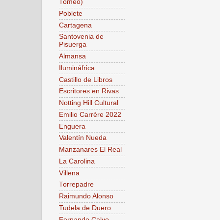
Tomeo)
Poblete
Cartagena
Santovenia de
Pisuerga
Almansa
Ilumináfrica
Castillo de Libros
Escritores en Rivas
Notting Hill Cultural
Emilio Carrère 2022
Enguera
Valentín Nueda
Manzanares El Real
La Carolina
Villena
Torrepadre
Raimundo Alonso
Tudela de Duero
Fernando Calvo