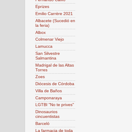
Eprizes
Emilio Carrère 2021
Albacete (Sucedió en
la feria)
Albox
Colmenar Viejo
Lamucca
San Silvestre
Salmantina
Madrigal de las Altas
Torres
Zoes
Diócesis de Córdoba
Villa de Baños
Camponaraya
LGTBI "No te prives"
Dinosaurios
cincuentistas
Barceló
La farmacia de toda