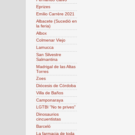
Eprizes
Emilio Carrère 2021
Albacete (Sucedió en
la feria)
Albox
Colmenar Viejo
Lamucca
San Silvestre
Salmantina
Madrigal de las Altas
Torres
Zoes
Diócesis de Córdoba
Villa de Baños
Camponaraya
LGTBI "No te prives"
Dinosaurios
cincuentistas
Barceló
La farmacia de toda