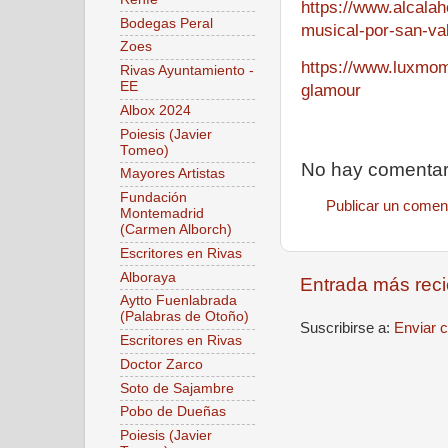
https://www.alcalah
Bodegas Peral
musical-por-san-val
Zoes
https://www.luxmom
Rivas Ayuntamiento -
EE
glamour
Albox 2024
Poiesis (Javier
Tomeo)
No hay comentar
Mayores Artistas
Fundación
Publicar un comen
Montemadrid
(Carmen Alborch)
Escritores en Rivas
Alboraya
Entrada más reci
Aytto Fuenlabrada
(Palabras de Otoño)
Suscribirse a:
Enviar 
Escritores en Rivas
Doctor Zarco
Soto de Sajambre
Pobo de Dueñas
Poiesis (Javier