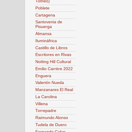
Tomeo)
Poblete
Cartagena
Santovenia de
Pisuerga
Almansa
Ilumináfrica
Castillo de Libros
Escritores en Rivas
Notting Hill Cultural
Emilio Carrère 2022
Enguera
Valentín Nueda
Manzanares El Real
La Carolina
Villena
Torrepadre
Raimundo Alonso
Tudela de Duero
Fernando Calvo