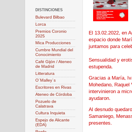
DISTINCIONES
Bulevard Bilbao
Lorca
Premios Coronio
El 13.02.2022, en A
2025
espacio donde Marí
Mica Producciones
juntamos para celeb
Cumbre Mundial del
Conocimiento
Sensualidad y erot
Café Gijón / Ateneo
estupenda.
de Madrid
Litteratura
Gracias a María, I
O´Malley´s
Mohedano, Raquel V
Escritores en Rivas
intervinieron a mic
Ateneo de Córdoba
ayudaron.
Pozuelo de
Calatrava
Al desnudo quedaro
Cultura Inquieta
Samaniego, Menassa
Espejo de Alicante
presentes.
(EDA)
Renfe