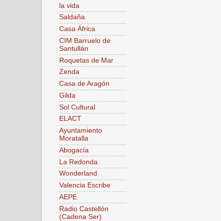
la vida
Saldaña
Casa África
CIM Barruelo de
Santullán
Roquetas de Mar
Zenda
Casa de Aragón
Gilda
Sol Cultural
ELACT
Ayuntamiento
Moratalla
Abogacía
La Redonda
Wonderland
Valencia Escribe
AEPE
Radio Castellón
(Cadena Ser)