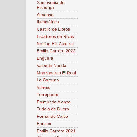
Santovenia de
Pisuerga
Almansa
Ilumináfrica
Castillo de Libros
Escritores en Rivas
Notting Hill Cultural
Emilio Carrère 2022
Enguera
Valentín Nueda
Manzanares El Real
La Carolina
Villena
Torrepadre
Raimundo Alonso
Tudela de Duero
Fernando Calvo
Eprizes
Emilio Carrère 2021