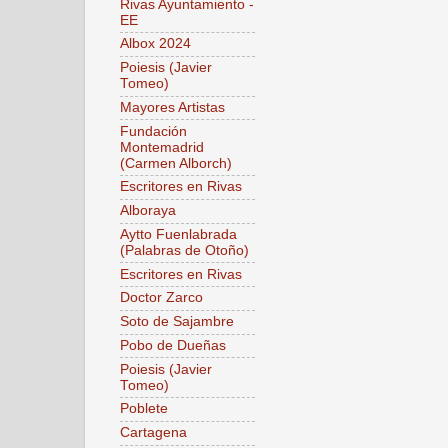
Rivas Ayuntamiento -
EE
Albox 2024
Poiesis (Javier
Tomeo)
Mayores Artistas
Fundación
Montemadrid
(Carmen Alborch)
Escritores en Rivas
Alboraya
Aytto Fuenlabrada
(Palabras de Otoño)
Escritores en Rivas
Doctor Zarco
Soto de Sajambre
Pobo de Dueñas
Poiesis (Javier
Tomeo)
Poblete
Cartagena