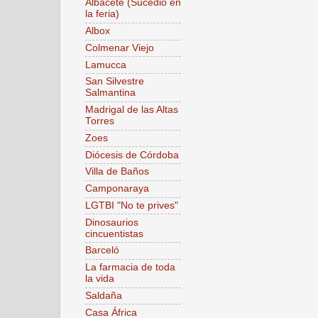
Albacete (Sucedió en
la feria)
Albox
Colmenar Viejo
Lamucca
San Silvestre
Salmantina
Madrigal de las Altas
Torres
Zoes
Diócesis de Córdoba
Villa de Baños
Camponaraya
LGTBI "No te prives"
Dinosaurios
cincuentistas
Barceló
La farmacia de toda
la vida
Saldaña
Casa África