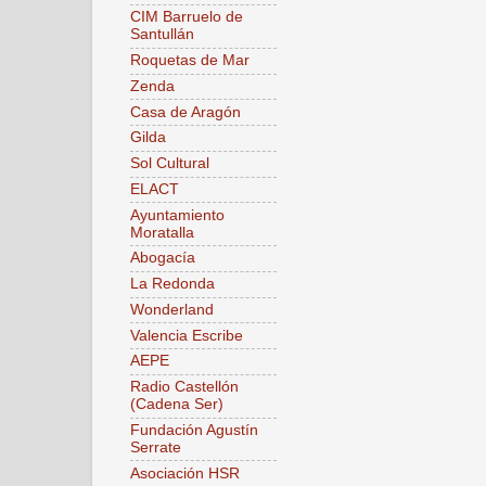
CIM Barruelo de
Santullán
Roquetas de Mar
Zenda
Casa de Aragón
Gilda
Sol Cultural
ELACT
Ayuntamiento
Moratalla
Abogacía
La Redonda
Wonderland
Valencia Escribe
AEPE
Radio Castellón
(Cadena Ser)
Fundación Agustín
Serrate
Asociación HSR