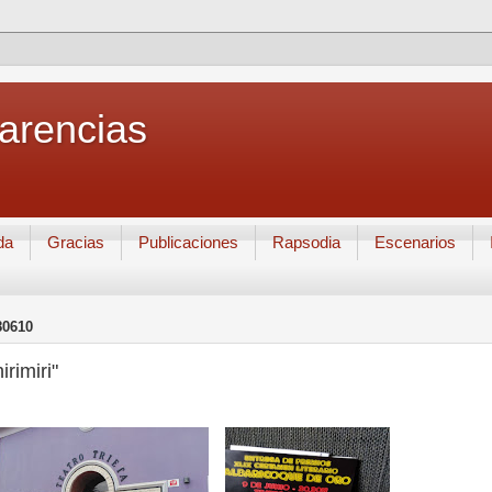
Carencias
da
Gracias
Publicaciones
Rapsodia
Escenarios
80610
irimiri"