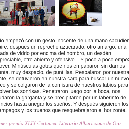
do empezó con un gesto inocente de una mano sacudie
aire, después un reproche azucarado, otro amargo, una
rada de vidrio por encima del hombro, un desdén
preciable, otro abierto y ofensivo... Y poco a poco empe
llover. Minúsculas gotas que nos empaparon sin darnos
nta, muy despacio, de puntillas. Resbalaron por nuestr
nte, se detuvieron en nuestra cara para buscar un nuevo
co y se colgaron de la comisura de nuestros labios para
olver las sonrisas. Penetraron luego por la boca, nos
daron la garganta y se precipitaron por un laberinto de
encios hasta anegar los sueños. Y después siguieron los
ámpagos y los truenos que resquebrajaron el horizonte.
mer premio XLIX Certamen Literario Albaricoque de Oro