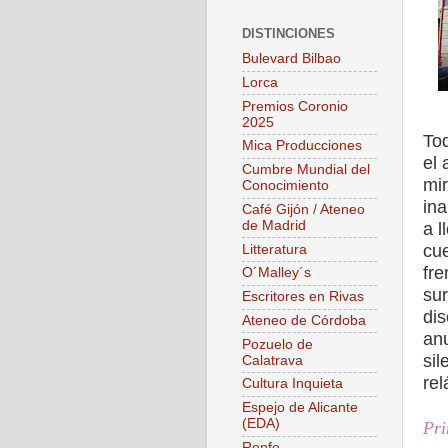
DISTINCIONES
Bulevard Bilbao
Lorca
Premios Coronio
2025
To
Mica Producciones
el 
Cumbre Mundial del
mi
Conocimiento
ina
Café Gijón / Ateneo
de Madrid
a 
cue
Litteratura
fre
O´Malley´s
sur
Escritores en Rivas
dis
Ateneo de Córdoba
anu
Pozuelo de
sil
Calatrava
rel
Cultura Inquieta
Espejo de Alicante
(EDA)
Pri
Renfe