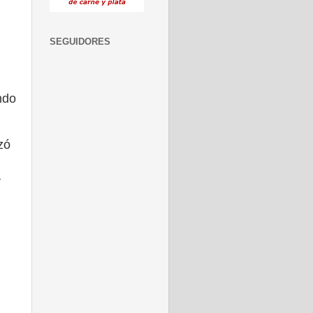
SEGUIDORES
ndo
zó
a