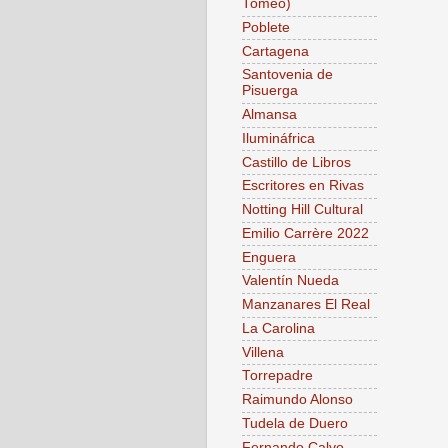
Tomeo)
Poblete
Cartagena
Santovenia de
Pisuerga
Almansa
Ilumináfrica
Castillo de Libros
Escritores en Rivas
Notting Hill Cultural
Emilio Carrère 2022
Enguera
Valentín Nueda
Manzanares El Real
La Carolina
Villena
Torrepadre
Raimundo Alonso
Tudela de Duero
Fernando Calvo