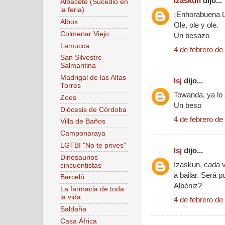
Izaskun
dijo...
Albacete (Sucedió en
la feria)
¡Enhorabuena L
Albox
Ole, ole y ole.
Colmenar Viejo
Un besazo
Lamucca
4 de febrero de
San Silvestre
Salmantina
Madrigal de las Altas
lsj
dijo...
Torres
Towanda, ya lo 
Zoes
Un beso
Diócesis de Córdoba
4 de febrero de
Villa de Baños
Camponaraya
LGTBI "No te prives"
lsj
dijo...
Dinosaurios
Izaskun, cada 
cincuentistas
a bailar. Será 
Barceló
Albéniz?
La farmacia de toda
la vida
4 de febrero de
Saldaña
Casa África