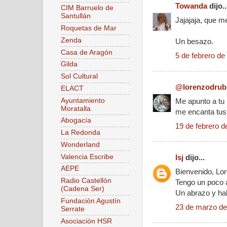
Towanda
dijo..
CIM Barruelo de
Santullán
Jajajaja, que m
Roquetas de Mar
Zenda
Un besazo.
Casa de Aragón
5 de febrero de
Gilda
Sol Cultural
@lorenzodrub
ELACT
Ayuntamiento
Me apunto a tu 
Moratalla
me encanta tus
Abogacía
19 de febrero d
La Redonda
Wonderland
Valencia Escribe
lsj
dijo...
AEPE
Bienvenido, Lor
Radio Castellón
Tengo un poco a
(Cadena Ser)
Un abrazo y h
Fundación Agustín
23 de marzo de
Serrate
Asociación HSR