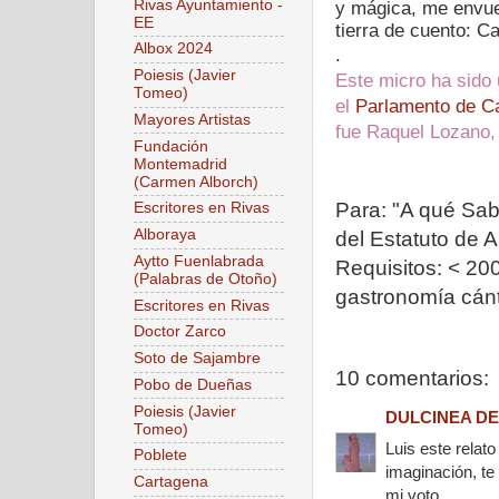
Rivas Ayuntamiento -
y mágica, me envue
EE
tierra de cuento: Ca
Albox 2024
.
Poiesis (Javier
Este micro ha sido 
Tomeo)
el
Parlamento de Ca
Mayores Artistas
fue Raquel Lozano,
Fundación
Montemadrid
(Carmen Alborch)
Para: "A qué Sab
Escritores en Rivas
Alboraya
del Estatuto de 
Aytto Fuenlabrada
Requisitos: < 200
(Palabras de Otoño)
gastronomía cán
Escritores en Rivas
Doctor Zarco
Soto de Sajambre
10 comentarios:
Pobo de Dueñas
Poiesis (Javier
DULCINEA DE
Tomeo)
Luis este relat
Poblete
imaginación, te
Cartagena
mi voto.