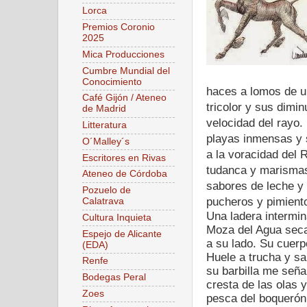
Lorca
Premios Coronio
2025
Mica Producciones
Cumbre Mundial del
Conocimiento
haces a lomos de un
Café Gijón / Ateneo
tricolor y sus dimin
de Madrid
velocidad del rayo.
Litteratura
playas inmensas y 
O´Malley´s
a la voracidad del
Escritores en Rivas
tudanca y marismas 
Ateneo de Córdoba
sabores de leche y
Pozuelo de
pucheros y pimient
Calatrava
Una ladera intermin
Cultura Inquieta
Moza del Agua seca 
Espejo de Alicante
a su lado. Su cuerpo
(EDA)
Huele a trucha y sa
Renfe
su barbilla me seña
Bodegas Peral
cresta de las olas 
Zoes
pesca del boquerón.