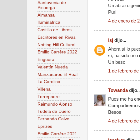
Santovenia de
Un abrazo geni
Pisuerga
Puri
Almansa
4 de enero de 2
Ilumináfrica
Castillo de Libros
Escritores en Rivas
lsj
dijo...
Notting Hill Cultural
Ahora sí lo pue
Emilio Carrère 2022
sí, ha sido uno 
Enguera
Un beso
Valentín Nueda
1 de febrero de
Manzanares El Real
La Carolina
Villena
Towanda
dijo..
Torrepadre
Pues me ha en
Raimundo Alonso
Compartiremos e
Tudela de Duero
Besos
Fernando Calvo
4 de febrero de
Eprizes
Emilio Carrère 2021