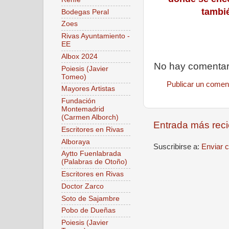
tambié
Bodegas Peral
Zoes
Rivas Ayuntamiento -
EE
Albox 2024
No hay comentar
Poiesis (Javier
Tomeo)
Publicar un comen
Mayores Artistas
Fundación
Montemadrid
(Carmen Alborch)
Entrada más reci
Escritores en Rivas
Alboraya
Suscribirse a:
Enviar 
Aytto Fuenlabrada
(Palabras de Otoño)
Escritores en Rivas
Doctor Zarco
Soto de Sajambre
Pobo de Dueñas
Poiesis (Javier