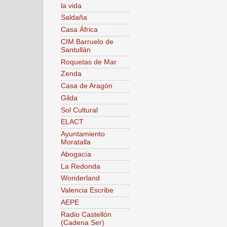
la vida
Saldaña
Casa África
CIM Barruelo de
Santullán
Roquetas de Mar
Zenda
Casa de Aragón
Gilda
Sol Cultural
ELACT
Ayuntamiento
Moratalla
Abogacía
La Redonda
Wonderland
Valencia Escribe
AEPE
Radio Castellón
(Cadena Ser)