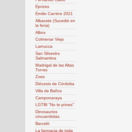
Eprizes
Emilio Carrère 2021
Albacete (Sucedió en
la feria)
Albox
Colmenar Viejo
Lamucca
San Silvestre
Salmantina
Madrigal de las Altas
Torres
Zoes
Diócesis de Córdoba
Villa de Baños
Camponaraya
LGTBI "No te prives"
Dinosaurios
cincuentistas
Barceló
La farmacia de toda