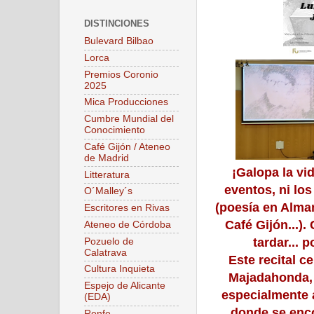
DISTINCIONES
Bulevard Bilbao
Lorca
Premios Coronio
2025
Mica Producciones
Cumbre Mundial del
Conocimiento
Café Gijón / Ateneo
de Madrid
¡Galopa la vi
Litteratura
eventos, ni los
O´Malley´s
(poesía en Alman
Escritores en Rivas
Café Gijón...)
Ateneo de Córdoba
tardar... 
Pozuelo de
Calatrava
Este recital c
Cultura Inquieta
Majadahonda, 
Espejo de Alicante
especialmente 
(EDA)
donde se enc
Renfe