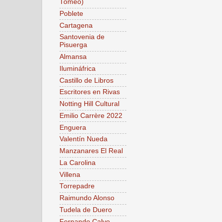
Tomeo)
Poblete
Cartagena
Santovenia de
Pisuerga
Almansa
Ilumináfrica
Castillo de Libros
Escritores en Rivas
Notting Hill Cultural
Emilio Carrère 2022
Enguera
Valentín Nueda
Manzanares El Real
La Carolina
Villena
Torrepadre
Raimundo Alonso
Tudela de Duero
Fernando Calvo