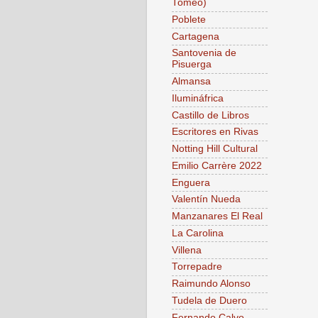
Tomeo)
Poblete
Cartagena
Santovenia de
Pisuerga
Almansa
Ilumináfrica
Castillo de Libros
Escritores en Rivas
Notting Hill Cultural
Emilio Carrère 2022
Enguera
Valentín Nueda
Manzanares El Real
La Carolina
Villena
Torrepadre
Raimundo Alonso
Tudela de Duero
Fernando Calvo