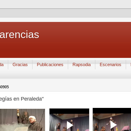
Carencias
da
Gracias
Publicaciones
Rapsodia
Escenarios
30905
egías en Peraleda"