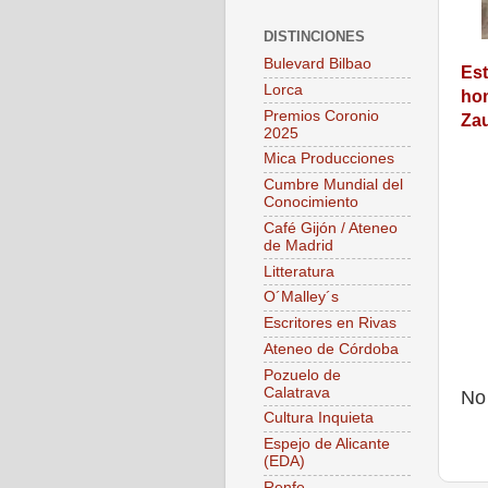
DISTINCIONES
Bulevard Bilbao
Est
Lorca
hom
Premios Coronio
Zau
2025
Mica Producciones
Cumbre Mundial del
Conocimiento
Café Gijón / Ateneo
de Madrid
Litteratura
O´Malley´s
Escritores en Rivas
Ateneo de Córdoba
Pozuelo de
Calatrava
No
Cultura Inquieta
Espejo de Alicante
(EDA)
Renfe