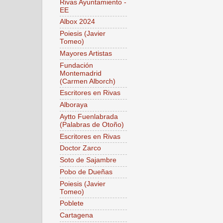
Rivas Ayuntamiento -
EE
Albox 2024
Poiesis (Javier
Tomeo)
Mayores Artistas
Fundación
Montemadrid
(Carmen Alborch)
Escritores en Rivas
Alboraya
Aytto Fuenlabrada
(Palabras de Otoño)
Escritores en Rivas
Doctor Zarco
Soto de Sajambre
Pobo de Dueñas
Poiesis (Javier
Tomeo)
Poblete
Cartagena