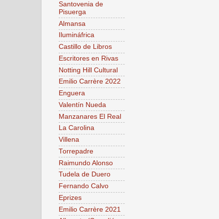
Santovenia de
Pisuerga
Almansa
Ilumináfrica
Castillo de Libros
Escritores en Rivas
Notting Hill Cultural
Emilio Carrère 2022
Enguera
Valentín Nueda
Manzanares El Real
La Carolina
Villena
Torrepadre
Raimundo Alonso
Tudela de Duero
Fernando Calvo
Eprizes
Emilio Carrère 2021