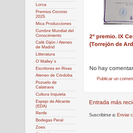
Lorca
Premios Coronio
2025
Mica Producciones
Cumbre Mundial del
Conocimiento
2º premio. IX C
Café Gijón / Ateneo
(Torrejón de Ar
de Madrid
Litteratura
O´Malley´s
No hay comentar
Escritores en Rivas
Ateneo de Córdoba
Publicar un comen
Pozuelo de
Calatrava
Cultura Inquieta
Entrada más reci
Espejo de Alicante
(EDA)
Renfe
Suscribirse a:
Enviar 
Bodegas Peral
Zoes