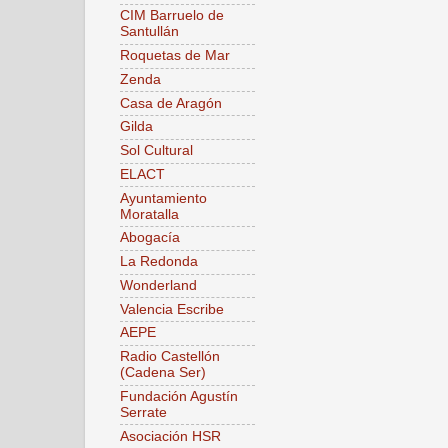
CIM Barruelo de
Santullán
Roquetas de Mar
Zenda
Casa de Aragón
Gilda
Sol Cultural
ELACT
Ayuntamiento
Moratalla
Abogacía
La Redonda
Wonderland
Valencia Escribe
AEPE
Radio Castellón
(Cadena Ser)
Fundación Agustín
Serrate
Asociación HSR