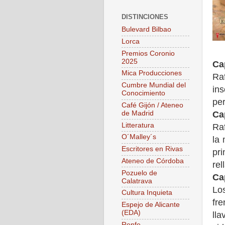
DISTINCIONES
Bulevard Bilbao
Lorca
Premios Coronio
2025
Ca
Mica Producciones
Raf
Cumbre Mundial del
in
Conocimiento
pe
Café Gijón / Ateneo
de Madrid
Ca
Litteratura
Raf
O´Malley´s
la 
Escritores en Rivas
pr
Ateneo de Córdoba
rel
Pozuelo de
Ca
Calatrava
Los
Cultura Inquieta
fr
Espejo de Alicante
(EDA)
ll
Renfe