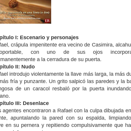
pítulo I: Escenario y personajes
ael, crápula impenitente era vecino de Casimira, alcah
soportable, con uno de sus ojos incorpor
rmanentemente a la cerradura de su puerta.
pítulo II: Nudo
ael introdujo violentamente la llave más larga, la más d
más fría y punzante. Un grito salpicó las paredes y la 
ingosa de un caracol resbaló por la puerta inundando
lano.
pítulo III: Desenlace
 agentes encontraron a Rafael con la culpa dibujada e
ente, apuntalando la pared con su espalda, limpiando
ave en su pernera y repitiendo compulsivamente que ha