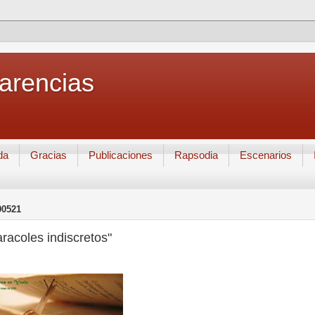
Carencias
da
Gracias
Publicaciones
Rapsodia
Escenarios
90521
racoles indiscretos"