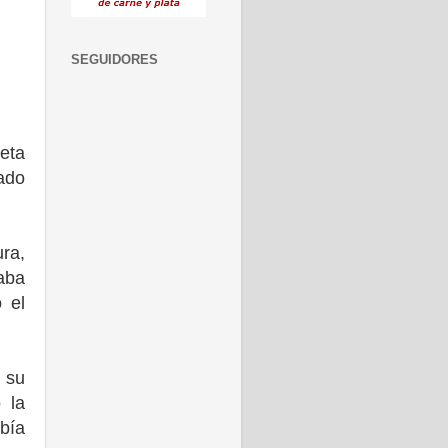
SEGUIDORES
ueta
ado
ura,
baba
 el
n su
 la
bía