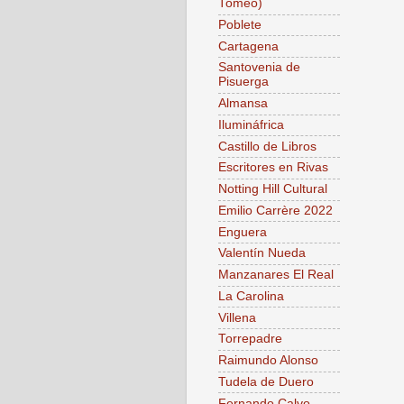
Tomeo)
Poblete
Cartagena
Santovenia de
Pisuerga
Almansa
Ilumináfrica
Castillo de Libros
Escritores en Rivas
Notting Hill Cultural
Emilio Carrère 2022
Enguera
Valentín Nueda
Manzanares El Real
La Carolina
Villena
Torrepadre
Raimundo Alonso
Tudela de Duero
Fernando Calvo