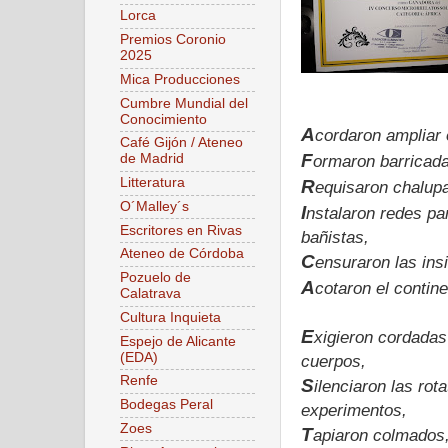
Lorca
Premios Coronio
2025
Mica Producciones
Cumbre Mundial del
Conocimiento
A
cordaron ampliar 
Café Gijón / Ateneo
F
de Madrid
ormaron barricada
Litteratura
R
equisaron chalupa
O´Malley´s
I
nstalaron redes pa
Escritores en Rivas
bañistas,
Ateneo de Córdoba
C
ensuraron las ins
Pozuelo de
A
cotaron el contin
Calatrava
Cultura Inquieta
E
xigieron cordadas 
Espejo de Alicante
(EDA)
cuerpos,
Renfe
S
ilenciaron las ro
Bodegas Peral
experimentos,
Zoes
T
apiaron colmados,