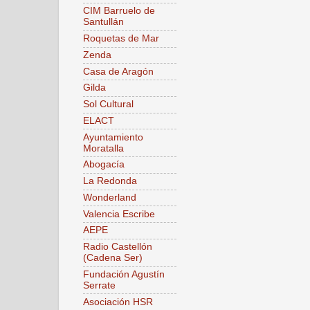
CIM Barruelo de
Santullán
Roquetas de Mar
Zenda
Casa de Aragón
Gilda
Sol Cultural
ELACT
Ayuntamiento
Moratalla
Abogacía
La Redonda
Wonderland
Valencia Escribe
AEPE
Radio Castellón
(Cadena Ser)
Fundación Agustín
Serrate
Asociación HSR