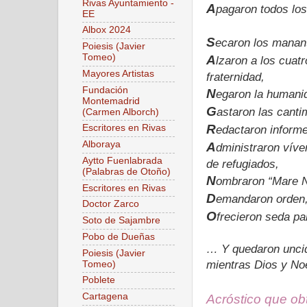
Rivas Ayuntamiento -
A
pagaron todos los
EE
Albox 2024
S
ecaron los manant
Poiesis (Javier
Tomeo)
A
lzaron a los cuatr
Mayores Artistas
fraternidad,
Fundación
N
egaron la humani
Montemadrid
G
astaron las cant
(Carmen Alborch)
R
Escritores en Rivas
edactaron inform
Alboraya
A
dministraron vív
Aytto Fuenlabrada
de refugiados,
(Palabras de Otoño)
N
ombraron “Mare N
Escritores en Rivas
D
emandaron orden, 
Doctor Zarco
O
frecieron seda p
Soto de Sajambre
Pobo de Dueñas
… Y quedaron uncid
Poiesis (Javier
mientras Dios y No
Tomeo)
Poblete
Cartagena
Acróstico que ob