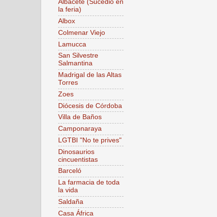
Albacete (Sucedió en
la feria)
Albox
Colmenar Viejo
Lamucca
San Silvestre
Salmantina
Madrigal de las Altas
Torres
Zoes
Diócesis de Córdoba
Villa de Baños
Camponaraya
LGTBI "No te prives"
Dinosaurios
cincuentistas
Barceló
La farmacia de toda
la vida
Saldaña
Casa África