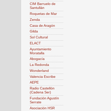
CIM Barruelo de
Santullán
Roquetas de Mar
Zenda
Casa de Aragón
Gilda
Sol Cultural
ELACT
Ayuntamiento
Moratalla
Abogacía
La Redonda
Wonderland
Valencia Escribe
AEPE
Radio Castellón
(Cadena Ser)
Fundación Agustín
Serrate
Asociación HSR