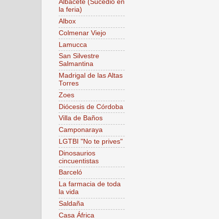
Albacete (Sucedió en
la feria)
Albox
Colmenar Viejo
Lamucca
San Silvestre
Salmantina
Madrigal de las Altas
Torres
Zoes
Diócesis de Córdoba
Villa de Baños
Camponaraya
LGTBI "No te prives"
Dinosaurios
cincuentistas
Barceló
La farmacia de toda
la vida
Saldaña
Casa África