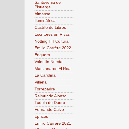
Santovenia de
Pisuerga
Almansa
Ilumináfrica
Castillo de Libros
Escritores en Rivas
Notting Hill Cultural
Emilio Carrère 2022
Enguera
Valentín Nueda
Manzanares El Real
La Carolina
Villena
Torrepadre
Raimundo Alonso
Tudela de Duero
Fernando Calvo
Eprizes
Emilio Carrère 2021