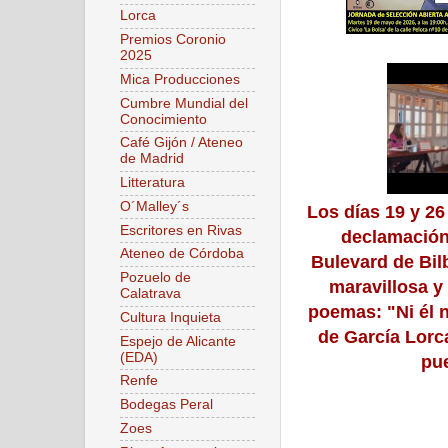
Lorca
Premios Coronio
2025
Mica Producciones
Cumbre Mundial del
Conocimiento
Café Gijón / Ateneo
de Madrid
Litteratura
O´Malley´s
Los días 19 y 26
Escritores en Rivas
declamación 
Ateneo de Córdoba
Bulevard de Bilb
Pozuelo de
maravillosa y
Calatrava
poemas: "Ni él 
Cultura Inquieta
de García Lorc
Espejo de Alicante
(EDA)
pue
Renfe
Bodegas Peral
Zoes