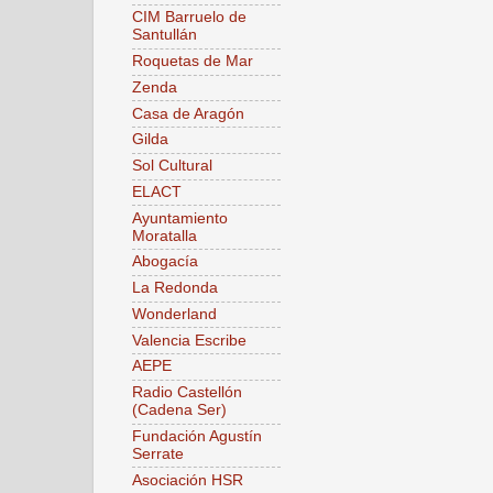
CIM Barruelo de
Santullán
Roquetas de Mar
Zenda
Casa de Aragón
Gilda
Sol Cultural
ELACT
Ayuntamiento
Moratalla
Abogacía
La Redonda
Wonderland
Valencia Escribe
AEPE
Radio Castellón
(Cadena Ser)
Fundación Agustín
Serrate
Asociación HSR