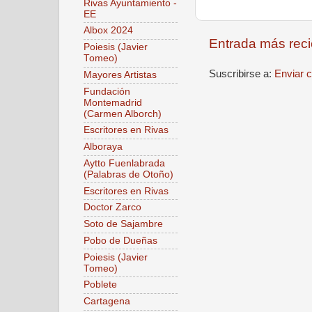
Rivas Ayuntamiento -
EE
Albox 2024
Entrada más reci
Poiesis (Javier
Tomeo)
Suscribirse a:
Enviar 
Mayores Artistas
Fundación
Montemadrid
(Carmen Alborch)
Escritores en Rivas
Alboraya
Aytto Fuenlabrada
(Palabras de Otoño)
Escritores en Rivas
Doctor Zarco
Soto de Sajambre
Pobo de Dueñas
Poiesis (Javier
Tomeo)
Poblete
Cartagena