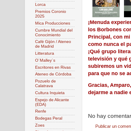
Lorca
Premios Coronio
2025
¡Menuda experien
Mica Producciones
los Borbones cons
Cumbre Mundial del
Conocimiento
Principal, con m
Café Gijón / Ateneo
como nunca el pa
de Madrid
¡Qué grupo litera
Litteratura
televisión y qué
O´Malley´s
subiremos un vid
Escritores en Rivas
para que no se a
Ateneo de Córdoba
Pozuelo de
Gracias, Amparo,
Calatrava
dejarme a nadie 
Cultura Inquieta
Espejo de Alicante
(EDA)
Renfe
No hay comentar
Bodegas Peral
Zoes
Publicar un comen