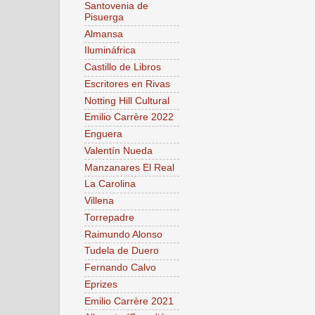
Santovenia de
Pisuerga
Almansa
Ilumináfrica
Castillo de Libros
Escritores en Rivas
Notting Hill Cultural
Emilio Carrère 2022
Enguera
Valentín Nueda
Manzanares El Real
La Carolina
Villena
Torrepadre
Raimundo Alonso
Tudela de Duero
Fernando Calvo
Eprizes
Emilio Carrère 2021