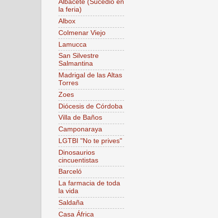
Albacete (Sucedió en
la feria)
Albox
Colmenar Viejo
Lamucca
San Silvestre
Salmantina
Madrigal de las Altas
Torres
Zoes
Diócesis de Córdoba
Villa de Baños
Camponaraya
LGTBI "No te prives"
Dinosaurios
cincuentistas
Barceló
La farmacia de toda
la vida
Saldaña
Casa África