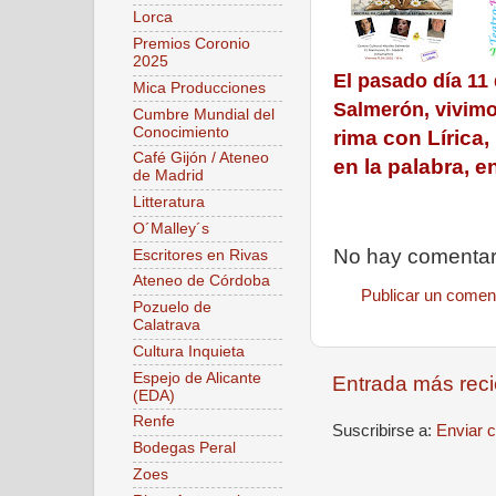
Lorca
Premios Coronio
2025
El pasado día 11 
Mica Producciones
Salmerón, vivimo
Cumbre Mundial del
Conocimiento
rima con Lírica,
Café Gijón / Ateneo
en la palabra, e
de Madrid
Litteratura
O´Malley´s
No hay comentar
Escritores en Rivas
Ateneo de Córdoba
Publicar un comen
Pozuelo de
Calatrava
Cultura Inquieta
Espejo de Alicante
Entrada más reci
(EDA)
Renfe
Suscribirse a:
Enviar 
Bodegas Peral
Zoes