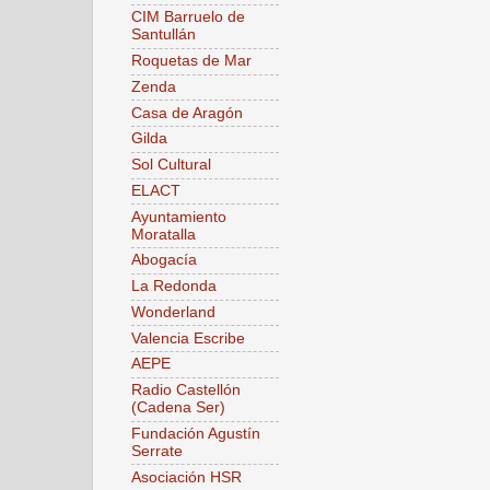
CIM Barruelo de
Santullán
Roquetas de Mar
Zenda
Casa de Aragón
Gilda
Sol Cultural
ELACT
Ayuntamiento
Moratalla
Abogacía
La Redonda
Wonderland
Valencia Escribe
AEPE
Radio Castellón
(Cadena Ser)
Fundación Agustín
Serrate
Asociación HSR