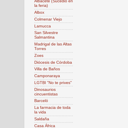
Albacete (Sucedió en
la feria)
Albox
Colmenar Viejo
Lamucca
San Silvestre
Salmantina
Madrigal de las Altas
Torres
Zoes
Diócesis de Córdoba
Villa de Baños
Camponaraya
LGTBI "No te prives"
Dinosaurios
cincuentistas
Barceló
La farmacia de toda
la vida
Saldaña
Casa África