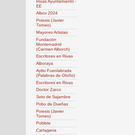
Rivas Ayuntamiento -
EE
Albox 2024
Poiesis (Javier
Tomeo)
Mayores Artistas
Fundación
Montemadrid
(Carmen Alborch)
Escritores en Rivas
Alboraya
Aytto Fuenlabrada
(Palabras de Otoño)
Escritores en Rivas
Doctor Zarco
Soto de Sajambre
Pobo de Dueñas
Poiesis (Javier
Tomeo)
Poblete
Cartagena