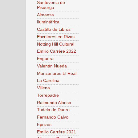
Santovenia de
Pisuerga
Almansa
Ilumináfrica
Castillo de Libros
Escritores en Rivas
Notting Hill Cultural
Emilio Carrère 2022
Enguera
Valentín Nueda
Manzanares El Real
La Carolina
Villena
Torrepadre
Raimundo Alonso
Tudela de Duero
Fernando Calvo
Eprizes
Emilio Carrère 2021