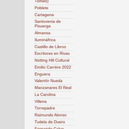
Tomeo)
Poblete
Cartagena
Santovenia de
Pisuerga
Almansa
Ilumináfrica
Castillo de Libros
Escritores en Rivas
Notting Hill Cultural
Emilio Carrère 2022
Enguera
Valentín Nueda
Manzanares El Real
La Carolina
Villena
Torrepadre
Raimundo Alonso
Tudela de Duero
Fernando Calvo