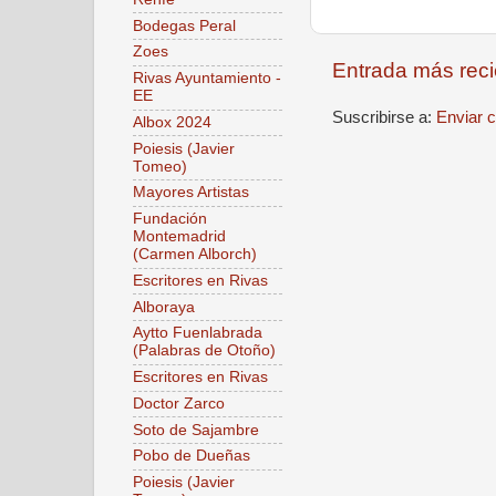
Bodegas Peral
Zoes
Entrada más reci
Rivas Ayuntamiento -
EE
Suscribirse a:
Enviar 
Albox 2024
Poiesis (Javier
Tomeo)
Mayores Artistas
Fundación
Montemadrid
(Carmen Alborch)
Escritores en Rivas
Alboraya
Aytto Fuenlabrada
(Palabras de Otoño)
Escritores en Rivas
Doctor Zarco
Soto de Sajambre
Pobo de Dueñas
Poiesis (Javier