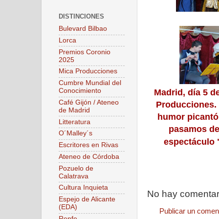
DISTINCIONES
Bulevard Bilbao
Lorca
Premios Coronio
2025
Mica Producciones
Cumbre Mundial del
Conocimiento
Madrid, día 5 
Café Gijón / Ateneo
Producciones. 
de Madrid
humor picantón
Litteratura
pasamos de 
O´Malley´s
espectáculo
Escritores en Rivas
Ateneo de Córdoba
Pozuelo de
Calatrava
Cultura Inquieta
No hay comentar
Espejo de Alicante
(EDA)
Publicar un comen
Renfe