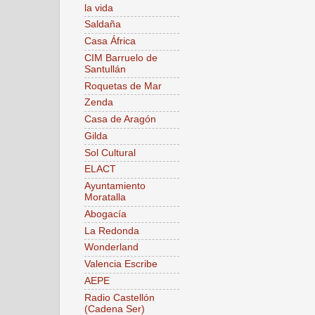
la vida
Saldaña
Casa África
CIM Barruelo de
Santullán
Roquetas de Mar
Zenda
Casa de Aragón
Gilda
Sol Cultural
ELACT
Ayuntamiento
Moratalla
Abogacía
La Redonda
Wonderland
Valencia Escribe
AEPE
Radio Castellón
(Cadena Ser)