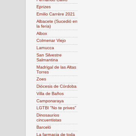
Eprizes
Emilio Carrère 2021
Albacete (Sucedió en
la feria)
Albox
Colmenar Viejo
Lamucca
San Silvestre
Salmantina
Madrigal de las Altas
Torres
Zoes
Diócesis de Córdoba
Villa de Baños
Camponaraya
LGTBI "No te prives"
Dinosaurios
cincuentistas
Barceló
La farmacia de toda