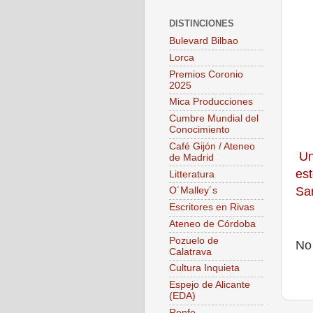
DISTINCIONES
Bulevard Bilbao
Lorca
Premios Coronio
2025
Mica Producciones
Cumbre Mundial del
Conocimiento
Café Gijón / Ateneo
Un 
de Madrid
est
Litteratura
San
O´Malley´s
Escritores en Rivas
Ateneo de Córdoba
Pozuelo de
No
Calatrava
Cultura Inquieta
Espejo de Alicante
(EDA)
Renfe