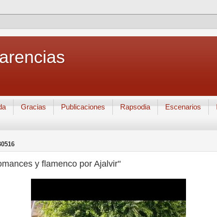
Carencias
da
Gracias
Publicaciones
Rapsodia
Escenarios
30516
mances y flamenco por Ajalvir"