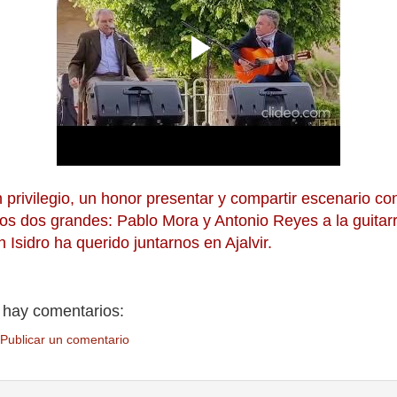
privilegio, un honor presentar y compartir escenario co
os dos grandes: Pablo Mora y Antonio Reyes a la guitarr
 Isidro ha querido juntarnos en Ajalvir.
 hay comentarios:
Publicar un comentario