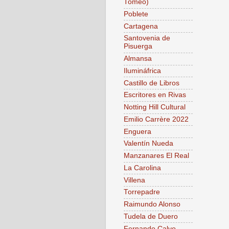
Tomeo)
Poblete
Cartagena
Santovenia de
Pisuerga
Almansa
Ilumináfrica
Castillo de Libros
Escritores en Rivas
Notting Hill Cultural
Emilio Carrère 2022
Enguera
Valentín Nueda
Manzanares El Real
La Carolina
Villena
Torrepadre
Raimundo Alonso
Tudela de Duero
Fernando Calvo