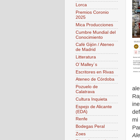
Lorca
Premios Coronio
2025
Mica Producciones
Cumbre Mundial del
Conocimiento
Café Gijón / Ateneo
de Madrid
Litteratura
O´Malley´s
Escritores en Rivas
Ateneo de Córdoba
Pozuelo de
ale
Calatrava
Rap
Cultura Inquieta
ine
Espejo de Alicante
def
(EDA)
mi 
Renfe
Bodegas Peral
Pa
Zoes
Ale