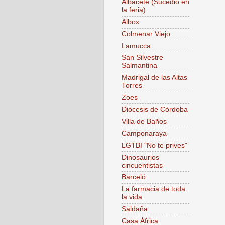
Albacete (Sucedió en
la feria)
Albox
Colmenar Viejo
Lamucca
San Silvestre
Salmantina
Madrigal de las Altas
Torres
Zoes
Diócesis de Córdoba
Villa de Baños
Camponaraya
LGTBI "No te prives"
Dinosaurios
cincuentistas
Barceló
La farmacia de toda
la vida
Saldaña
Casa África