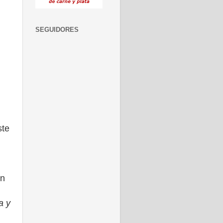
SEGUIDORES
ste
on
a y