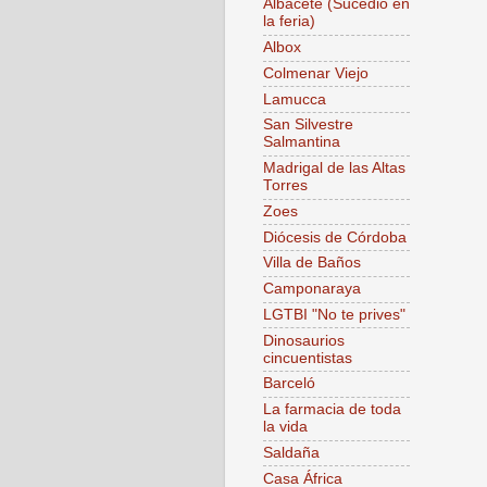
Albacete (Sucedió en
la feria)
Albox
Colmenar Viejo
Lamucca
San Silvestre
Salmantina
Madrigal de las Altas
Torres
Zoes
Diócesis de Córdoba
Villa de Baños
Camponaraya
LGTBI "No te prives"
Dinosaurios
cincuentistas
Barceló
La farmacia de toda
la vida
Saldaña
Casa África