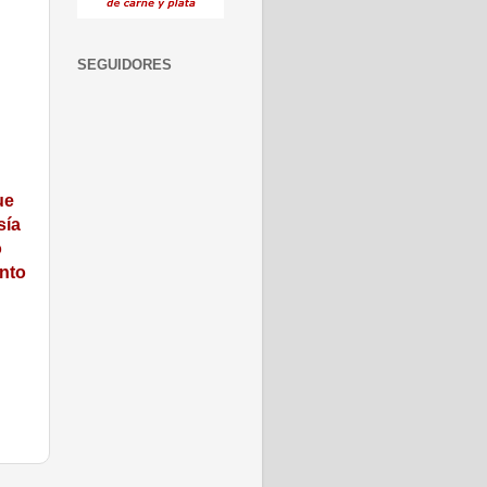
SEGUIDORES
ue
sía
o
ento