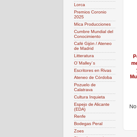
Lorca
Premios Coronio
2025
Mica Producciones
Cumbre Mundial del
Conocimiento
Café Gijón / Ateneo
de Madrid
Litteratura
P
me
O´Malley´s
Escritores en Rivas
Mun
Ateneo de Córdoba
Pozuelo de
Calatrava
Cultura Inquieta
Espejo de Alicante
No
(EDA)
Renfe
Bodegas Peral
Zoes