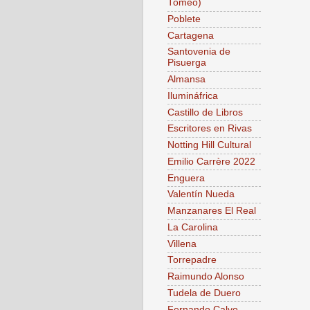
Tomeo)
Poblete
Cartagena
Santovenia de
Pisuerga
Almansa
Ilumináfrica
Castillo de Libros
Escritores en Rivas
Notting Hill Cultural
Emilio Carrère 2022
Enguera
Valentín Nueda
Manzanares El Real
La Carolina
Villena
Torrepadre
Raimundo Alonso
Tudela de Duero
Fernando Calvo