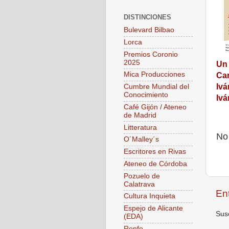
DISTINCIONES
Bulevard Bilbao
Lorca
Premios Coronio
2025
Un 
Mica Producciones
Car
Ivá
Cumbre Mundial del
Conocimiento
Ivá
Café Gijón / Ateneo
de Madrid
Litteratura
No
O´Malley´s
Escritores en Rivas
Ateneo de Córdoba
Pozuelo de
Calatrava
En
Cultura Inquieta
Espejo de Alicante
Susc
(EDA)
Renfe