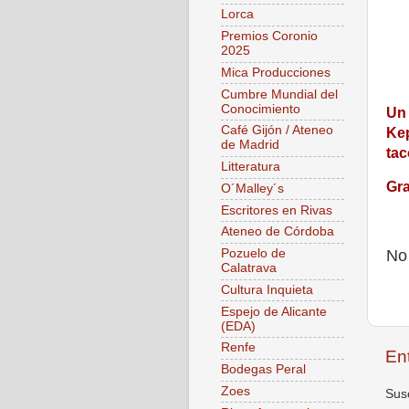
Lorca
Premios Coronio
2025
Mica Producciones
Cumbre Mundial del
Conocimiento
Un 
Café Gijón / Ateneo
Kep
de Madrid
tac
Litteratura
Gra
O´Malley´s
Escritores en Rivas
Ateneo de Córdoba
No
Pozuelo de
Calatrava
Cultura Inquieta
Espejo de Alicante
(EDA)
Renfe
En
Bodegas Peral
Zoes
Susc