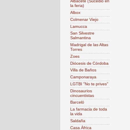
Albacete (Sucedió en
la feria)
Albox
Colmenar Viejo
Lamucca
San Silvestre
Salmantina
Madrigal de las Altas
Torres
Zoes
Diócesis de Córdoba
Villa de Baños
Camponaraya
LGTBI "No te prives"
Dinosaurios
cincuentistas
Barceló
La farmacia de toda
la vida
Saldaña
Casa África