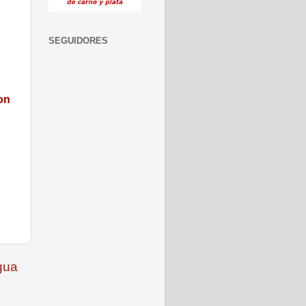
SEGUIDORES
on
gua