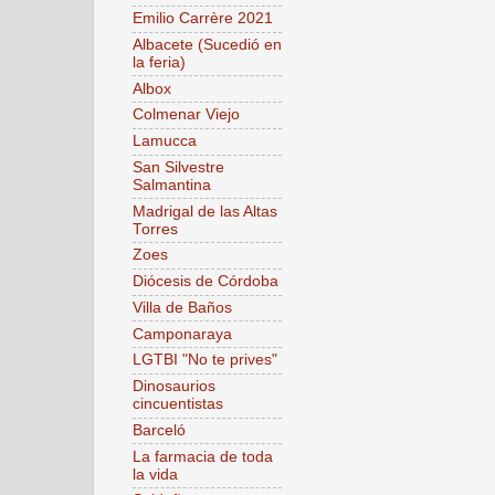
Emilio Carrère 2021
Albacete (Sucedió en
la feria)
Albox
Colmenar Viejo
Lamucca
San Silvestre
Salmantina
Madrigal de las Altas
Torres
Zoes
Diócesis de Córdoba
Villa de Baños
Camponaraya
LGTBI "No te prives"
Dinosaurios
cincuentistas
Barceló
La farmacia de toda
la vida