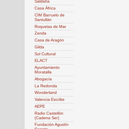
Saldaña
Casa África
CIM Barruelo de
Santullán
Roquetas de Mar
Zenda
Casa de Aragón
Gilda
Sol Cultural
ELACT
Ayuntamiento
Moratalla
Abogacía
La Redonda
Wonderland
Valencia Escribe
AEPE
Radio Castellón
(Cadena Ser)
Fundación Agustín