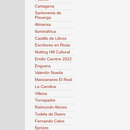
Cartagena
Santovenia de
Pisuerga
Almansa
Ilumináfrica
Castillo de Libros
Escritores en Rivas
Notting Hill Cultural
Emilio Carrère 2022
Enguera
Valentín Nueda
Manzanares El Real
La Carolina
Villena
Torrepadre
Raimundo Alonso
Tudela de Duero
Fernando Calvo
Eprizes