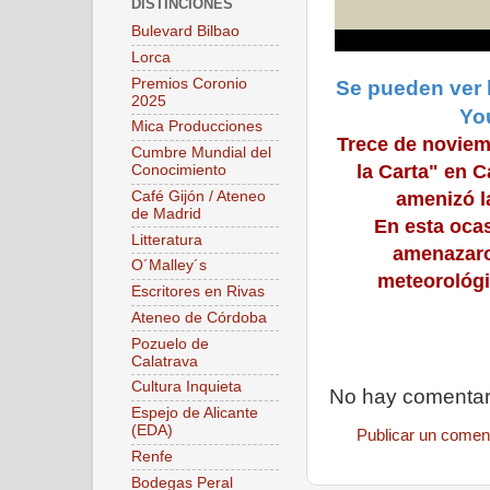
DISTINCIONES
Bulevard Bilbao
Lorca
Premios Coronio
Se pueden ver 
2025
Yo
Mica Producciones
Trece de noviem
Cumbre Mundial del
la Carta" en 
Conocimiento
amenizó l
Café Gijón / Ateneo
de Madrid
En esta oca
Litteratura
amenazaron
O´Malley´s
meteorológi
Escritores en Rivas
Ateneo de Córdoba
Pozuelo de
Calatrava
Cultura Inquieta
No hay comentar
Espejo de Alicante
(EDA)
Publicar un comen
Renfe
Bodegas Peral