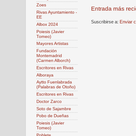
Zoes
Entrada más reci
Rivas Ayuntamiento -
EE
Suscribirse a:
Enviar 
Albox 2024
Poiesis (Javier
Tomeo)
Mayores Artistas
Fundación
Montemadrid
(Carmen Alborch)
Escritores en Rivas
Alboraya
Aytto Fuenlabrada
(Palabras de Otoño)
Escritores en Rivas
Doctor Zarco
Soto de Sajambre
Pobo de Dueñas
Poiesis (Javier
Tomeo)
Poblete