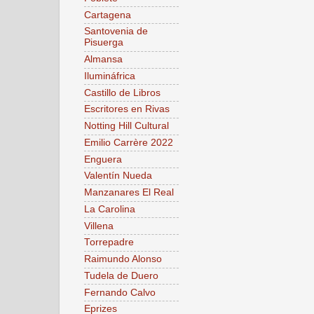
Cartagena
Santovenia de
Pisuerga
Almansa
Ilumináfrica
Castillo de Libros
Escritores en Rivas
Notting Hill Cultural
Emilio Carrère 2022
Enguera
Valentín Nueda
Manzanares El Real
La Carolina
Villena
Torrepadre
Raimundo Alonso
Tudela de Duero
Fernando Calvo
Eprizes