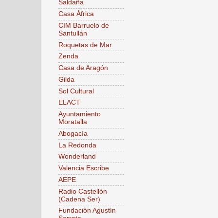
Saldaña
Casa África
CIM Barruelo de
Santullán
Roquetas de Mar
Zenda
Casa de Aragón
Gilda
Sol Cultural
ELACT
Ayuntamiento
Moratalla
Abogacía
La Redonda
Wonderland
Valencia Escribe
AEPE
Radio Castellón
(Cadena Ser)
Fundación Agustín