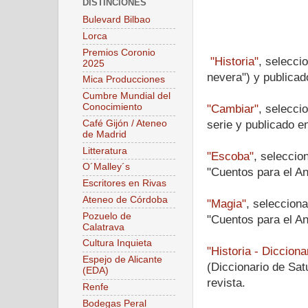
DISTINCIONES
Bulevard Bilbao
Lorca
Premios Coronio
"Historia"
, selecci
2025
nevera") y publicad
Mica Producciones
Cumbre Mundial del
Conocimiento
"Cambiar"
, selecci
Café Gijón / Ateneo
serie y publicado e
de Madrid
Litteratura
"Escoba"
, seleccio
O´Malley´s
"Cuentos para el An
Escritores en Rivas
Ateneo de Córdoba
"Magia"
, selecciona
Pozuelo de
"Cuentos para el An
Calatrava
Cultura Inquieta
"Historia - Dicciona
Espejo de Alicante
(Diccionario de Sat
(EDA)
revista.
Renfe
Bodegas Peral