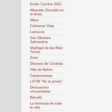
Emilio Carrère 2021
Albacete (Sucedió en
la feria)
Albox
Colmenar Viejo
Lamucca
San Silvestre
Salmantina
Madrigal de las Altas
Torres
Zoes
Diócesis de Córdoba
Villa de Baños
Camponaraya
LGTBI "No te prives"
Dinosaurios
cincuentistas
Barceló
La farmacia de toda
la vida