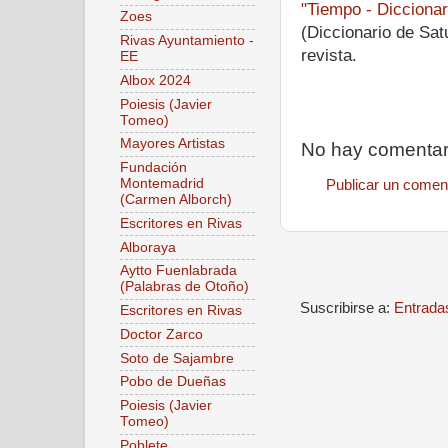
"Tiempo - Diccionar
Zoes
(Diccionario de Sat
Rivas Ayuntamiento -
revista.
EE
Albox 2024
Poiesis (Javier
Tomeo)
Mayores Artistas
No hay comentar
Fundación
Montemadrid
Publicar un comen
(Carmen Alborch)
Escritores en Rivas
Alboraya
Aytto Fuenlabrada
(Palabras de Otoño)
Suscribirse a:
Entrada
Escritores en Rivas
Doctor Zarco
Soto de Sajambre
Pobo de Dueñas
Poiesis (Javier
Tomeo)
Poblete