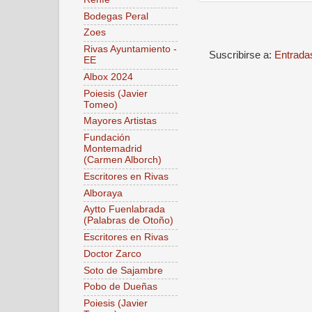
Bodegas Peral
Zoes
Rivas Ayuntamiento -
Suscribirse a:
Entrada
EE
Albox 2024
Poiesis (Javier
Tomeo)
Mayores Artistas
Fundación
Montemadrid
(Carmen Alborch)
Escritores en Rivas
Alboraya
Aytto Fuenlabrada
(Palabras de Otoño)
Escritores en Rivas
Doctor Zarco
Soto de Sajambre
Pobo de Dueñas
Poiesis (Javier