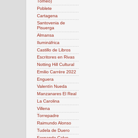
Tomeo)
Poblete
Cartagena
Santovenia de
Pisuerga
Almansa
Ilumináfrica
Castillo de Libros
Escritores en Rivas
Notting Hill Cultural
Emilio Carrère 2022
Enguera
Valentín Nueda
Manzanares El Real
La Carolina
Villena
Torrepadre
Raimundo Alonso
Tudela de Duero
Fernando Calvo