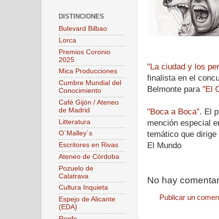
DISTINCIONES
Bulevard Bilbao
Lorca
Premios Coronio
2025
"La ciudad y los pe
Mica Producciones
finalista en el conc
Cumbre Mundial del
Belmonte para
"El 
Conocimiento
Café Gijón / Ateneo
de Madrid
"Boca a Boca"
. El 
Litteratura
mención especial e
temático que dirig
O´Malley´s
El Mundo
Escritores en Rivas
Ateneo de Córdoba
Pozuelo de
Calatrava
No hay comentar
Cultura Inquieta
Publicar un comen
Espejo de Alicante
(EDA)
Renfe