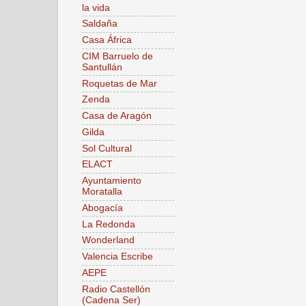
la vida
Saldaña
Casa África
CIM Barruelo de
Santullán
Roquetas de Mar
Zenda
Casa de Aragón
Gilda
Sol Cultural
ELACT
Ayuntamiento
Moratalla
Abogacía
La Redonda
Wonderland
Valencia Escribe
AEPE
Radio Castellón
(Cadena Ser)