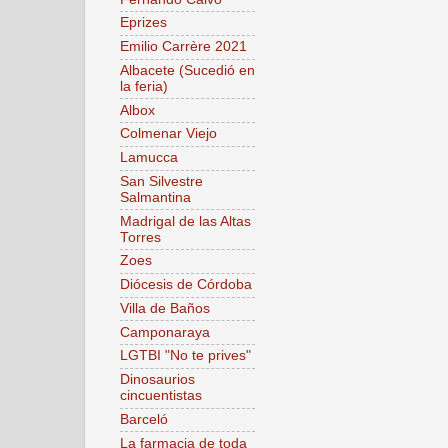
Eprizes
Emilio Carrère 2021
Albacete (Sucedió en
la feria)
Albox
Colmenar Viejo
Lamucca
San Silvestre
Salmantina
Madrigal de las Altas
Torres
Zoes
Diócesis de Córdoba
Villa de Baños
Camponaraya
LGTBI "No te prives"
Dinosaurios
cincuentistas
Barceló
La farmacia de toda